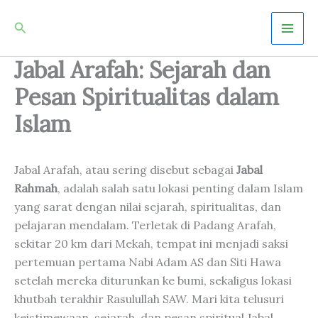
Skip
Mai
Search
to
Men
content
Jabal Arafah: Sejarah dan
Pesan Spiritualitas dalam
Islam
Jabal Arafah, atau sering disebut sebagai
Jabal
Rahmah
, adalah salah satu lokasi penting dalam Islam
yang sarat dengan nilai sejarah, spiritualitas, dan
pelajaran mendalam. Terletak di Padang Arafah,
sekitar 20 km dari Mekah, tempat ini menjadi saksi
pertemuan pertama Nabi Adam AS dan Siti Hawa
setelah mereka diturunkan ke bumi, sekaligus lokasi
khutbah terakhir Rasulullah SAW. Mari kita telusuri
keistimewaan, sejarah, dan pesan spiritual Jabal