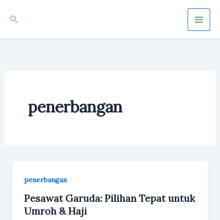
Skip
Mai
Search
to
Men
content
penerbangan
penerbangan
Pesawat Garuda: Pilihan Tepat untuk
Umroh & Haji