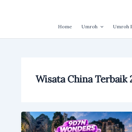
Skip
to
content
Home
Umroh
Umroh P
Wisata China Terbaik