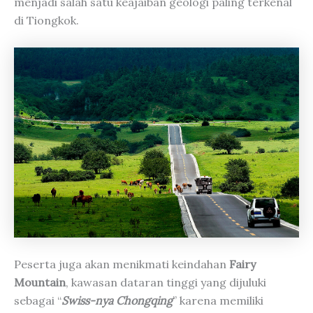
menjadi salah satu keajaiban geologi paling terkenal
di Tiongkok.
Peserta juga akan menikmati keindahan
Fairy
Mountain
, kawasan dataran tinggi yang dijuluki
sebagai “
Swiss-nya Chongqing
” karena memiliki