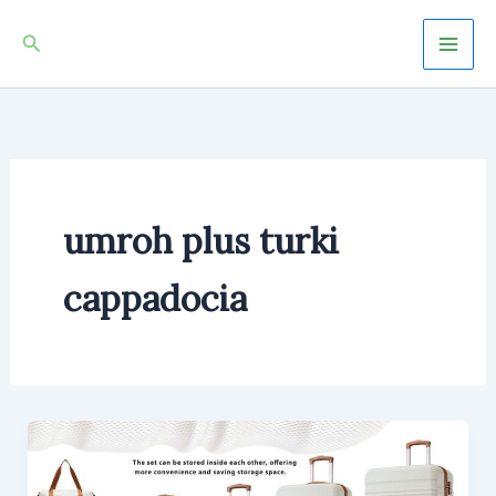
Skip
Mai
Search
to
Men
content
umroh plus turki
cappadocia