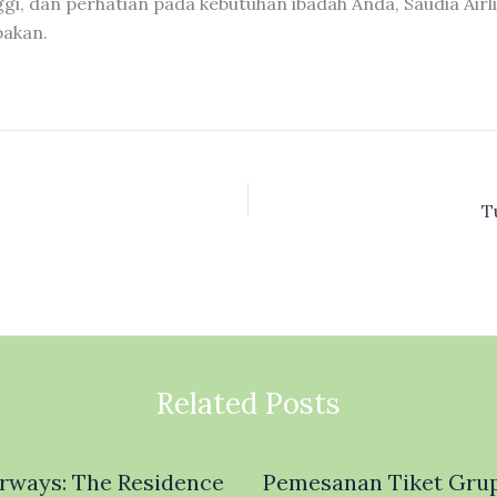
gi, dan perhatian pada kebutuhan ibadah Anda, Saudia Ai
pakan.
T
Related Posts
irways: The Residence
Pemesanan Tiket Gru