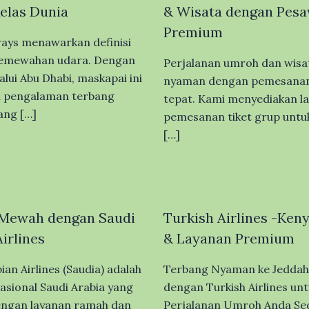
Kelas Dunia
& Wisata dengan Pesa
Premium
ways menawarkan definisi
kemewahan udara. Dengan
Perjalanan umroh dan wisata
alui Abu Dhabi, maskapai ini
nyaman dengan pemesanan 
n pengalaman terbang
tepat. Kami menyediakan l
ang […]
pemesanan tiket grup unt
[…]
 Mewah dengan Saudi
Turkish Airlines -Ke
irlines
& Layanan Premium
an Airlines (Saudia) adalah
Terbang Nyaman ke Jeddah
asional Saudi Arabia yang
dengan Turkish Airlines unt
engan layanan ramah dan
Perjalanan Umroh Anda Se