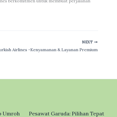
rlines berkomitmen untuk membuat perjalanan
NEXT
urkish Airlines -Kenyamanan & Layanan Premium
p Umroh
Pesawat Garuda: Pilihan Tepat