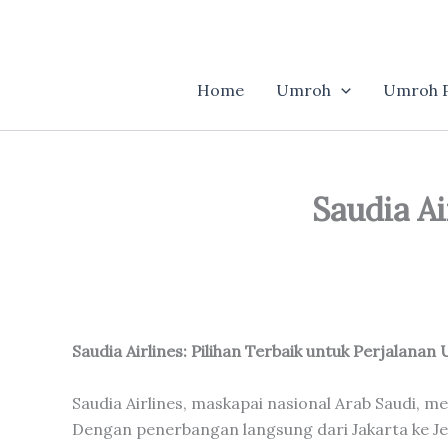
Skip
to
content
Home
Umroh
Umroh P
Saudia A
Saudia Airlines: Pilihan Terbaik untuk Perjalana
Saudia Airlines, maskapai nasional Arab Saudi, 
Dengan penerbangan langsung dari Jakarta ke J