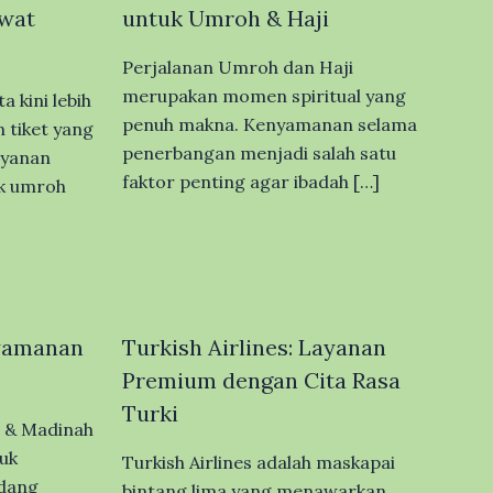
wat
untuk Umroh & Haji
Perjalanan Umroh dan Haji
merupakan momen spiritual yang
 kini lebih
penuh makna. Kenyamanan selama
tiket yang
penerbangan menjadi salah satu
ayanan
faktor penting agar ibadah […]
uk umroh
nyamanan
Turkish Airlines: Layanan
Premium dengan Cita Rasa
Turki
 & Madinah
uk
Turkish Airlines adalah maskapai
dang
bintang lima yang menawarkan