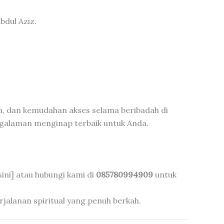
bdul Aziz.
n, dan kemudahan akses selama beribadah di
engalaman menginap terbaik untuk Anda.
sini] atau hubungi kami di
085780994909
untuk
jalanan spiritual yang penuh berkah.