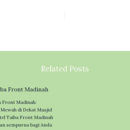
Related Posts
iba Front Madinah
a Front Madinah:
Mewah di Dekat Masjid
el Taiba Front Madinah
ihan sempurna bagi Anda