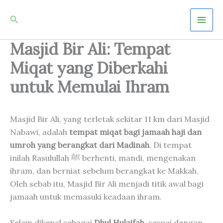
Skip
Mai
Search
to
Men
content
Masjid Bir Ali: Tempat
Miqat yang Diberkahi
untuk Memulai Ihram
Masjid Bir Ali, yang terletak sekitar 11 km dari Masjid
Nabawi, adalah
tempat miqat bagi jamaah haji dan
umroh yang berangkat dari Madinah
. Di tempat
inilah Rasulullah ﷺ berhenti, mandi, mengenakan
ihram, dan berniat sebelum berangkat ke Makkah.
Oleh sebab itu, Masjid Bir Ali menjadi titik awal bagi
jamaah untuk memasuki keadaan ihram.
Selain dikenal sebagai
Dhul Hulaifah
, sesuai dengan