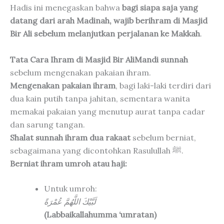
Hadis ini menegaskan bahwa
bagi siapa saja yang
datang dari arah Madinah, wajib berihram di Masjid
Bir Ali sebelum melanjutkan perjalanan ke Makkah
.
Tata Cara Ihram di Masjid Bir Ali
Mandi sunnah
sebelum mengenakan pakaian ihram.
Mengenakan pakaian ihram
, bagi laki-laki terdiri dari
dua kain putih tanpa jahitan, sementara wanita
memakai pakaian yang menutup aurat tanpa cadar
dan sarung tangan.
Shalat sunnah ihram dua rakaat
sebelum berniat,
sebagaimana yang dicontohkan Rasulullah ﷺ.
Berniat ihram umroh atau haji:
Untuk umroh:
لَبَّيْكَ اللَّهُمَّ عُمْرَةً
(Labbaikallahumma ‘umratan)