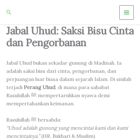
Skip
Mai
Search
to
Men
content
Jabal Uhud: Saksi Bisu Cinta
dan Pengorbanan
Jabal Uhud bukan sekadar gunung di Madinah. Ia
adalah saksi bisu dari cinta, pengorbanan, dan
perjuangan luar biasa dalam sejarah Islam. Di sinilah
terjadi
Perang Uhud
, di mana para sahabat
Rasulullah ﷺ mempertaruhkan nyawa demi
mempertahankan keimanan.
Rasulullah ﷺ bersabda:
“Uhud adalah gunung yang mencintai kami dan kami
mencintainya.”
(HR. Bukhari & Muslim)