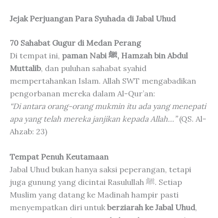
Jejak Perjuangan Para Syuhada di Jabal Uhud
70 Sahabat Gugur di Medan Perang
Di tempat ini,
paman Nabi ﷺ, Hamzah bin Abdul
Muttalib
, dan puluhan sahabat syahid
mempertahankan Islam. Allah SWT mengabadikan
pengorbanan mereka dalam Al-Qur’an:
“Di antara orang-orang mukmin itu ada yang menepati
apa yang telah mereka janjikan kepada Allah…”
(QS. Al-
Ahzab: 23)
Tempat Penuh Keutamaan
Jabal Uhud bukan hanya saksi peperangan, tetapi
juga gunung yang dicintai Rasulullah ﷺ. Setiap
Muslim yang datang ke Madinah hampir pasti
menyempatkan diri untuk
berziarah ke Jabal Uhud
,