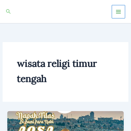
Skip
Mai
Search
to
Men
content
wisata religi timur
tengah