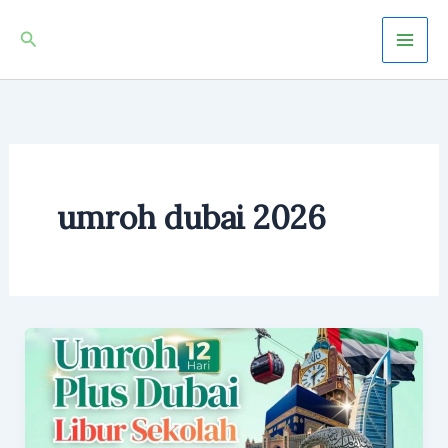
Skip
Mai
Search
to
Men
content
umroh dubai 2026