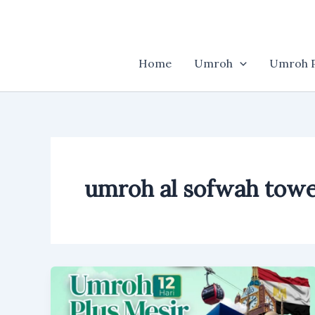
Skip
to
content
Home
Umroh
Umroh P
umroh al sofwah tow