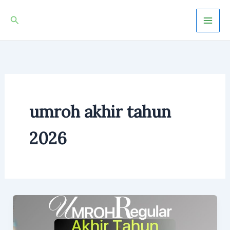
Skip
Mai
Search
to
Men
content
umroh akhir tahun
2026