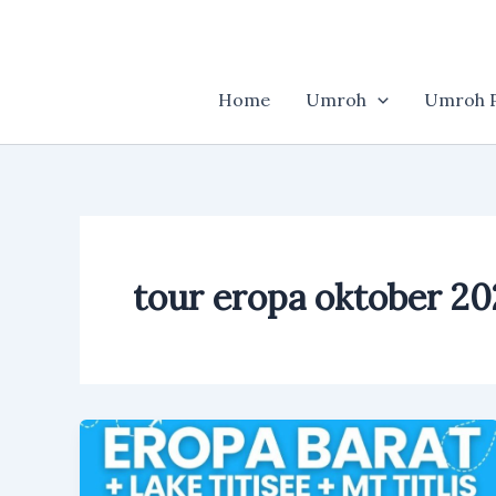
Skip
to
content
Home
Umroh
Umroh P
tour eropa oktober 2