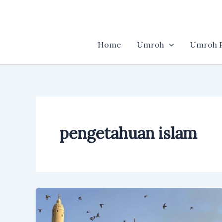
Skip
to
content
Home
Umroh
Umroh P
pengetahuan islam