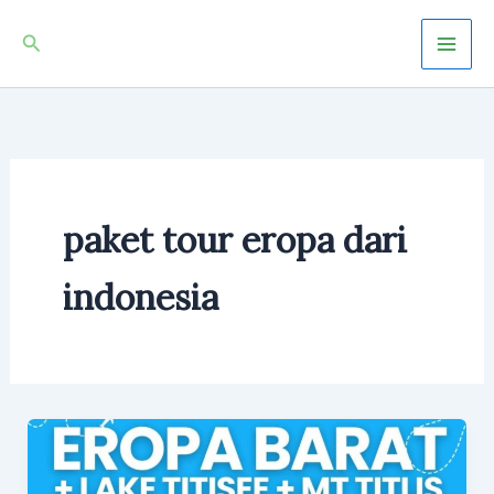
Skip
Mai
Search
to
Men
content
paket tour eropa dari
indonesia